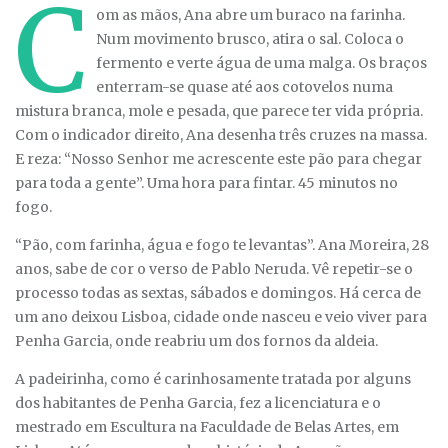
C
om as mãos, Ana abre um buraco na farinha.
Num movimento brusco, atira o sal. Coloca o
fermento e verte água de uma malga. Os braços
enterram-se quase até aos cotovelos numa
mistura branca, mole e pesada, que parece ter vida própria.
Com o indicador direito, Ana desenha três cruzes na massa.
E reza: “Nosso Senhor me acrescente este pão para chegar
para toda a gente”. Uma hora para fintar. 45 minutos no
fogo.
“Pão, com farinha, água e fogo te levantas”. Ana Moreira, 28
anos, sabe de cor o verso de Pablo Neruda. Vê repetir-se o
processo todas as sextas, sábados e domingos. Há cerca de
um ano deixou Lisboa, cidade onde nasceu e veio viver para
Penha Garcia, onde reabriu um dos fornos da aldeia.
A padeirinha, como é carinhosamente tratada por alguns
dos habitantes de Penha Garcia, fez a licenciatura e o
mestrado em Escultura na Faculdade de Belas Artes, em