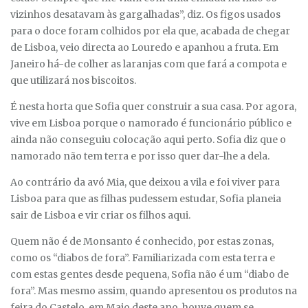
vizinhos desatavam às gargalhadas”, diz. Os figos usados
para o doce foram colhidos por ela que, acabada de chegar
de Lisboa, veio directa ao Louredo e apanhou a fruta. Em
Janeiro há-de colher as laranjas com que fará a compota e
que utilizará nos biscoitos.
É nesta horta que Sofia quer construir a sua casa. Por agora,
vive em Lisboa porque o namorado é funcionário público e
ainda não conseguiu colocação aqui perto. Sofia diz que o
namorado não tem terra e por isso quer dar-lhe a dela.
Ao contrário da avó Mia, que deixou a vila e foi viver para
Lisboa para que as filhas pudessem estudar, Sofia planeia
sair de Lisboa e vir criar os filhos aqui.
Quem não é de Monsanto é conhecido, por estas zonas,
como os “diabos de fora”. Familiarizada com esta terra e
com estas gentes desde pequena, Sofia não é um “diabo de
fora”. Mas mesmo assim, quando apresentou os produtos na
feira do Castelo, em Maio deste ano, houve quem se