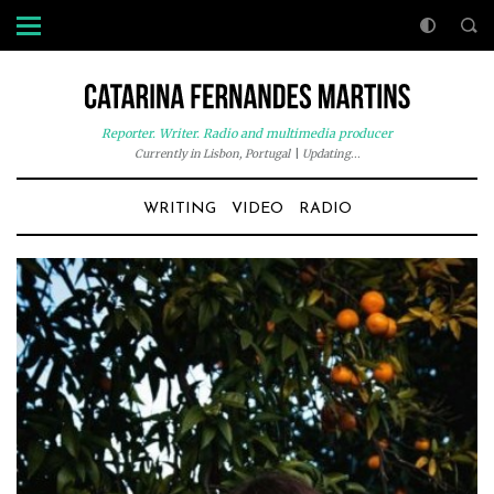
Reporter. Writer. Radio and multimedia producer
Currently in Lisbon, Portugal
|
Updating...
WRITING
VIDEO
RADIO