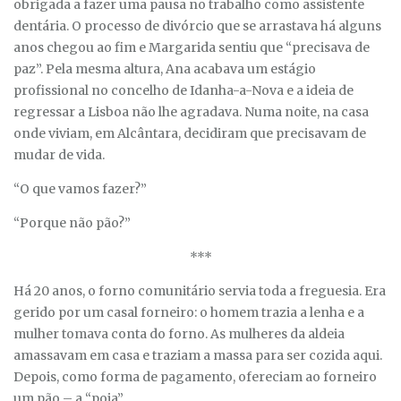
obrigada a fazer uma pausa no trabalho como assistente
dentária. O processo de divórcio que se arrastava há alguns
anos chegou ao fim e Margarida sentiu que “precisava de
paz”. Pela mesma altura, Ana acabava um estágio
profissional no concelho de Idanha-a-Nova e a ideia de
regressar a Lisboa não lhe agradava. Numa noite, na casa
onde viviam, em Alcântara, decidiram que precisavam de
mudar de vida.
“O que vamos fazer?”
“Porque não pão?”
***
Há 20 anos, o forno comunitário servia toda a freguesia. Era
gerido por um casal forneiro: o homem trazia a lenha e a
mulher tomava conta do forno. As mulheres da aldeia
amassavam em casa e traziam a massa para ser cozida aqui.
Depois, como forma de pagamento, ofereciam ao forneiro
um pão – a “poia”.