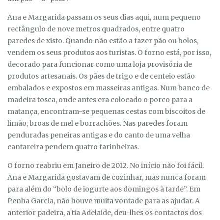
Ana e Margarida passam os seus dias aqui, num pequeno
rectângulo de nove metros quadrados, entre quatro
paredes de xisto. Quando não estão a fazer pão ou bolos,
vendem os seus produtos aos turistas. O forno está, por isso,
decorado para funcionar como uma loja provisória de
produtos artesanais. Os pães de trigo e de centeio estão
embalados e expostos em masseiras antigas. Num banco de
madeira tosca, onde antes era colocado o porco para a
matança, encontram-se pequenas cestas com biscoitos de
limão, broas de mel e borrachões. Nas paredes foram
penduradas peneiras antigas e do canto de uma velha
cantareira pendem quatro farinheiras.
O forno reabriu em Janeiro de 2012. No início não foi fácil.
Ana e Margarida gostavam de cozinhar, mas nunca foram
para além do “bolo de iogurte aos domingos à tarde”. Em
Penha Garcia, não houve muita vontade para as ajudar. A
anterior padeira, a tia Adelaide, deu-lhes os contactos dos