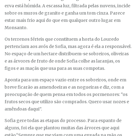
erva está húmida. A escassa luz, filtrada pelas nuvens, incide
sobre os muros de granito e ganha um tom cinza. Parece
estar mais frio aqui do que em qualquer outro lugar em
Monsanto.
Os terrenos férteis que constituem a horta do Louredo
pertenciam aos avós de Sofia, mas agora é ela a responsável.
No espaço de um hectare distribuem-se sobreiros, oliveiras
e as árvores de fruto de onde Sofia colhe as laranjas, os
figos e as maçãs que usa para as suas compotas.
Aponta para um espaço vazio entre os sobreiros, onde em
breve ficarão as amendoeiras e as nogueiras e diz, com a
preocupação de quem pensa em todos os pormenores: “os
frutos secos que utilizo são comprados. Quero usar nozes e
amêndoas daqui”.
Sofia gere todas as etapas do processo. Para espanto de
alguns, foi ela que plantou muitas das árvores que aqui
estão.“Sempre que me viam com uma enxada na mão os