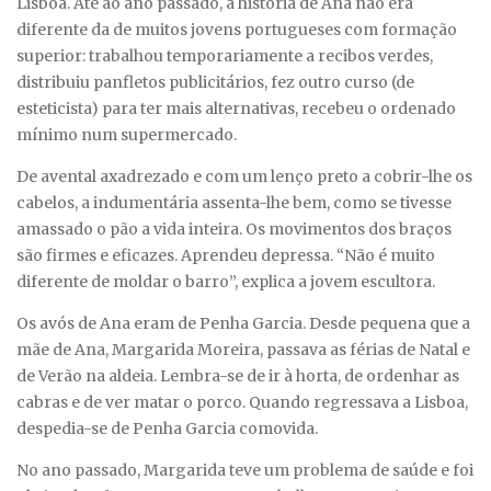
Lisboa. Até ao ano passado, a história de Ana não era
diferente da de muitos jovens portugueses com formação
superior: trabalhou temporariamente a recibos verdes,
distribuiu panfletos publicitários, fez outro curso (de
esteticista) para ter mais alternativas, recebeu o ordenado
mínimo num supermercado.
De avental axadrezado e com um lenço preto a cobrir-lhe os
cabelos, a indumentária assenta-lhe bem, como se tivesse
amassado o pão a vida inteira. Os movimentos dos braços
são firmes e eficazes. Aprendeu depressa. “Não é muito
diferente de moldar o barro”, explica a jovem escultora.
Os avós de Ana eram de Penha Garcia. Desde pequena que a
mãe de Ana, Margarida Moreira, passava as férias de Natal e
de Verão na aldeia. Lembra-se de ir à horta, de ordenhar as
cabras e de ver matar o porco. Quando regressava a Lisboa,
despedia-se de Penha Garcia comovida.
No ano passado, Margarida teve um problema de saúde e foi