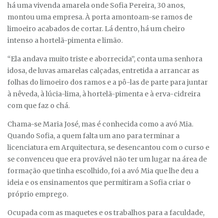
há uma vivenda amarela onde Sofia Pereira, 30 anos,
montou uma empresa. À porta amontoam-se ramos de
limoeiro acabados de cortar. Lá dentro, há um cheiro
intenso a hortelã-pimenta e limão.
“Ela andava muito triste e aborrecida”, conta uma senhora
idosa, de luvas amarelas calçadas, entretida a arrancar as
folhas do limoeiro dos ramos e a pô-las de parte para juntar
à nêveda, à lúcia-lima, à hortelã-pimenta e à erva-cidreira
com que faz o chá.
Chama-se Maria José, mas é conhecida como a avó Mia.
Quando Sofia, a quem falta um ano para terminar a
licenciatura em Arquitectura, se desencantou com o curso e
se convenceu que era provável não ter um lugar na área de
formação que tinha escolhido, foi a avó Mia que lhe deu a
ideia e os ensinamentos que permitiram a Sofia criar o
próprio emprego.
Ocupada com as maquetes e os trabalhos para a faculdade,