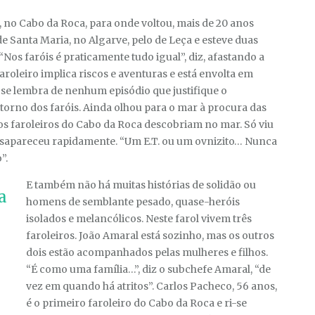
, no Cabo da Roca, para onde voltou, mais de 20 anos
de Santa Maria, no Algarve, pelo de Leça e esteve duas
Nos faróis é praticamente tudo igual”, diz, afastando a
faroleiro implica riscos e aventuras e está envolta em
 se lembra de nenhum episódio que justifique o
orno dos faróis. Ainda olhou para o mar à procura das
 os faroleiros do Cabo da Roca descobriam no mar. Só viu
desapareceu rapidamente. “Um E.T. ou um ovnizito… Nunca
”.
E também não há muitas histórias de solidão ou
homens de semblante pesado, quase-heróis
isolados e melancólicos. Neste farol vivem três
faroleiros. João Amaral está sozinho, mas os outros
dois estão acompanhados pelas mulheres e filhos.
“É como uma família…”, diz o subchefe Amaral, “de
vez em quando há atritos”. Carlos Pacheco, 56 anos,
é o primeiro faroleiro do Cabo da Roca e ri-se