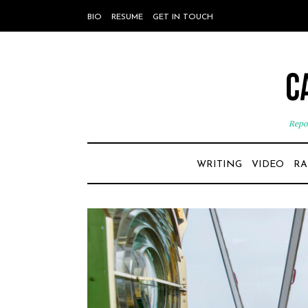
BIO
RESUME
GET IN TOUCH
Repor
WRITING
VIDEO
RA