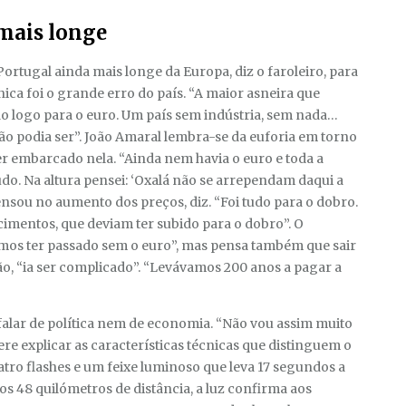
mais longe
Portugal ainda mais longe da Europa, diz o faroleiro, para
ca foi o grande erro do país. “A maior asneira que
ado logo para o euro. Um país sem indústria, sem nada…
 podia ser”. João Amaral lembra-se da euforia em torno
r embarcado nela. “Ainda nem havia o euro e toda a
udo. Na altura pensei: ‘Oxalá não se arrependam daqui a
sou no aumento dos preços, diz. “Foi tudo para o dobro.
imentos, que deviam ter subido para o dobro”. O
amos ter passado sem o euro”, mas pensa também que sair
ão, “ia ser complicado”. “Levávamos 200 anos a pagar a
alar de política nem de economia. “Não vou assim muito
ere explicar as características técnicas que distinguem o
atro flashes e um feixe luminoso que leva 17 segundos a
os 48 quilómetros de distância, a luz confirma aos