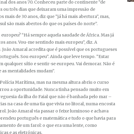
final dos anos 70. Conheceu parte do continente “de
s ou três dias que deixaram uma impressão de
 mais de 30 anos, diz que “já há mais abertura”, mas,
 sul são mais abertos do que os países do norte”.
 europeu? “Há sempre aquela saudade de África. Mas já
os anos. Vou-me sentindo mais europeu”, diz. A
. João Amaral acredita que é possível que os portugueses
ortuguês. Sou europeu”. Ainda que leve tempo. “Estar
 qualquer sítio e sentir-se europeu. Vai demorar. Não é
ue as mentalidades mudam”.
a Polícia Marítima, mas na mesma altura abriu o curso
garrou a oportunidade. Nunca tinha pensado muito em
reguesia da ilha do Faial que não é banhada pelo mar –
as na casa de uma tia que vivia no litoral, numa encosta
arol. João Amaral via passar o feixe luminoso e achava
prendeu português e matemática e tudo o que havia para
amento de um farol: o que era uma lente, como
icas e as eletrónicas.