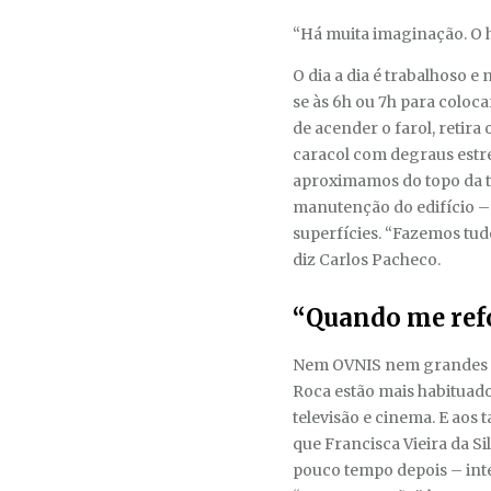
“Há muita imaginação. O 
O dia a dia é trabalhoso e
se às 6h ou 7h para coloca
de acender o farol, retira
caracol com degraus estre
aproximamos do topo da to
manutenção do edifício – 
superfícies. “Fazemos tudo
diz Carlos Pacheco.
“Quando me ref
Nem OVNIS nem grandes te
Roca estão mais habituados
televisão e cinema. E aos
que Francisca Vieira da 
pouco tempo depois – inte