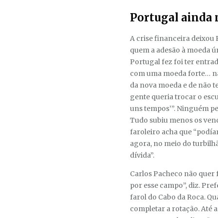
Portugal ainda 
A crise financeira deixou 
quem a adesão à moeda úni
Portugal fez foi ter entr
com uma moeda forte… não
da nova moeda e de não te
gente queria trocar o esc
uns tempos’”. Ninguém pen
Tudo subiu menos os venc
faroleiro acha que “podí
agora, no meio do turbilh
dívida”.
Carlos Pacheco não quer f
por esse campo”, diz. Pref
farol do Cabo da Roca. Qu
completar a rotação. Até a