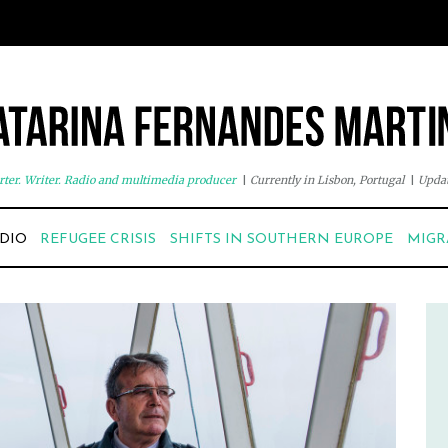
ter. Writer. Radio and multimedia producer
|
Currently in Lisbon, Portugal
|
Updat
DIO
REFUGEE CRISIS
SHIFTS IN SOUTHERN EUROPE
MIGR