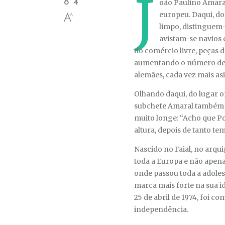
J
8' 4''
oão Paulino Amaral
europeu. Daqui, do 
limpo, distinguem-
avistam-se navios 
do comércio livre, peças 
aumentando o número de tu
alemães, cada vez mais asi
Olhando daqui, do lugar 
subchefe Amaral também v
muito longe: “Acho que Po
altura, depois de tanto te
Nascido no Faial, no arqu
toda a Europa e não apena
onde passou toda a adoles
marca mais forte na sua 
25 de abril de 1974, foi co
independência.