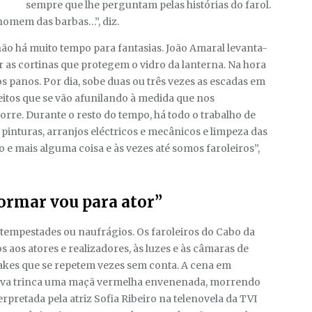
sempre que lhe perguntam pelas histórias do farol.
homem das barbas…”, diz.
 não há muito tempo para fantasias. João Amaral levanta-
r as cortinas que protegem o vidro da lanterna. Na hora
 os panos. Por dia, sobe duas ou três vezes as escadas em
itos que se vão afunilando à medida que nos
rre. Durante o resto do tempo, há todo o trabalho de
pinturas, arranjos eléctricos e mecânicos e limpeza das
 e mais alguma coisa e às vezes até somos faroleiros”,
ormar vou para ator”
mpestades ou naufrágios. Os faroleiros do Cabo da
 aos atores e realizadores, às luzes e às câmaras de
 takes que se repetem vezes sem conta. A cena em
Silva trinca uma maçã vermelha envenenada, morrendo
rpretada pela atriz Sofia Ribeiro na telenovela da TVI