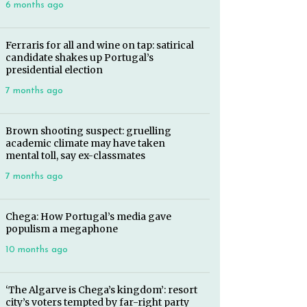
6 months ago
Ferraris for all and wine on tap: satirical
candidate shakes up Portugal’s
presidential election
7 months ago
Brown shooting suspect: gruelling
academic climate may have taken
mental toll, say ex-classmates
7 months ago
Chega: How Portugal’s media gave
populism a megaphone
10 months ago
‘The Algarve is Chega’s kingdom’: resort
city’s voters tempted by far-right party