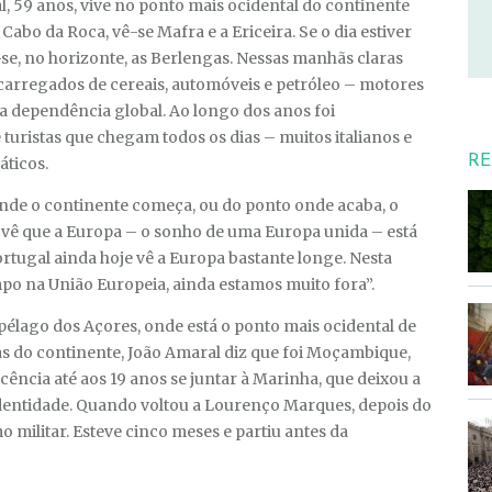
, 59 anos, vive no ponto mais ocidental do continente
Cabo da Roca, vê-se Mafra e a Ericeira. Se o dia estiver
se, no horizonte, as Berlengas. Nessas manhãs claras
carregados de cereais, automóveis e petróleo – motores
da dependência global. Ao longo dos anos foi
ristas que chegam todos os dias – muitos italianos e
RE
áticos.
onde o continente começa, ou do ponto onde acaba, o
ê que a Europa – o sonho de uma Europa unida – está
rtugal ainda hoje vê a Europa bastante longe. Nesta
mpo na União Europeia, ainda estamos muito fora”.
ipélago dos Açores, onde está o ponto mais ocidental de
s do continente, João Amaral diz que foi Moçambique,
cência até aos 19 anos se juntar à Marinha, que deixou a
identidade. Quando voltou a Lourenço Marques, depois do
mo militar. Esteve cinco meses e partiu antes da