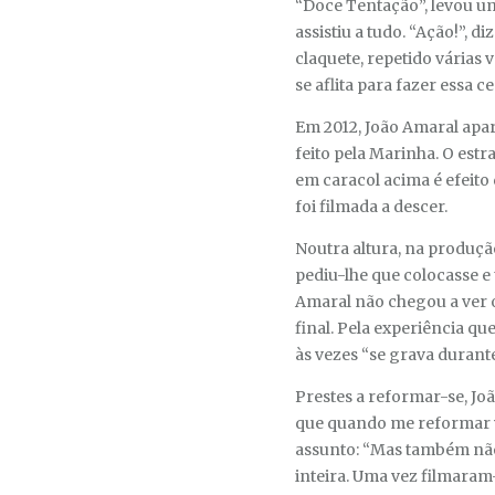
“Doce Tentação”, levou um
assistiu a tudo. “Ação!”, 
claquete, repetido várias v
se aflita para fazer essa ce
Em 2012, João Amaral apar
feito pela Marinha. O estr
em caracol acima é efeito
foi filmada a descer.
Noutra altura, na produçã
pediu-lhe que colocasse e 
Amaral não chegou a ver o
final. Pela experiência q
às vezes “se grava durant
Prestes a reformar-se, Jo
que quando me reformar vo
assunto: “Mas também não 
inteira. Uma vez filmara