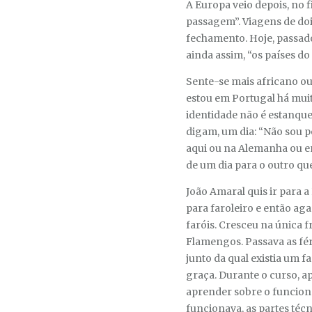
A Europa veio depois, no 
passagem”. Viagens de doi
fechamento. Hoje, passados
ainda assim, “os países do
Sente-se mais africano ou
estou em Portugal há muit
identidade não é estanque
digam, um dia: “Não sou p
aqui ou na Alemanha ou em
de um dia para o outro q
João Amaral quis ir para 
para faroleiro e então a
faróis. Cresceu na única f
Flamengos. Passava as féri
junto da qual existia um f
graça. Durante o curso, a
aprender sobre o funcion
funcionava, as partes técn