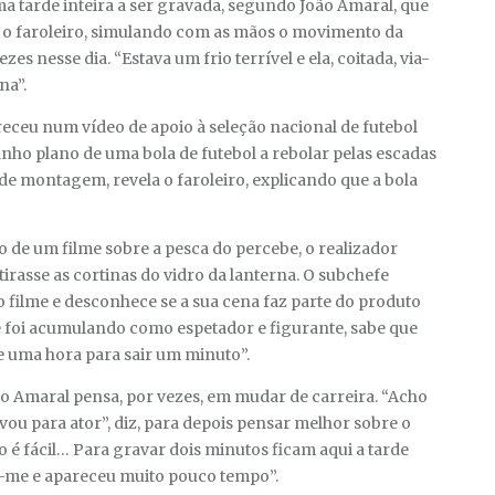
a tarde inteira a ser gravada, segundo João Amaral, que
diz o faroleiro, simulando com as mãos o movimento da
ezes nesse dia. “Estava um frio terrível e ela, coitada, via-
na”.
eceu num vídeo de apoio à seleção nacional de futebol
anho plano de uma bola de futebol a rebolar pelas escadas
 de montagem, revela o faroleiro, explicando que a bola
o de um filme sobre a pesca do percebe, o realizador
tirasse as cortinas do vidro da lanterna. O subchefe
 filme e desconhece se a sua cena faz parte do produto
ue foi acumulando como espetador e figurante, sabe que
e uma hora para sair um minuto”.
ão Amaral pensa, por vezes, em mudar de carreira. “Acho
u para ator”, diz, para depois pensar melhor sobre o
é fácil… Para gravar dois minutos ficam aqui a tarde
m-me e apareceu muito pouco tempo”.